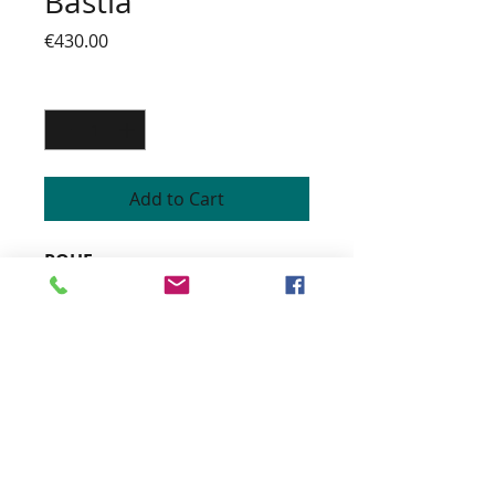
Bastia
Price
€430.00
Quantity
*
Add to Cart
POUF
Structure en hêtre
Garnissage sur sangles et
mousse haute résilience non-
feu
Finition passepoil
Tissu personnalisable
Finition cerclage metal doré ou
argent