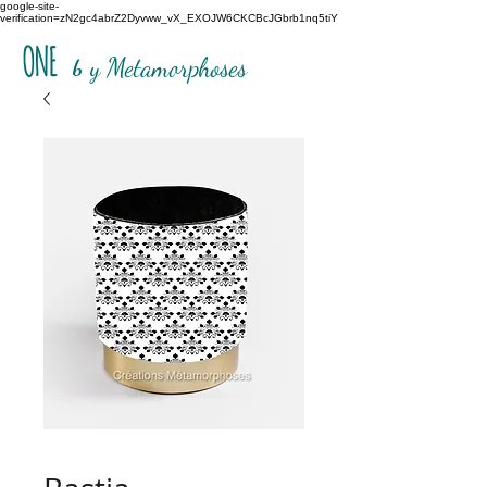
google-site-
verification=zN2gc4abrZ2Dyvww_vX_EXOJW6CKCBcJGbrb1nq5tiY
ONE
b
y Metamorphoses