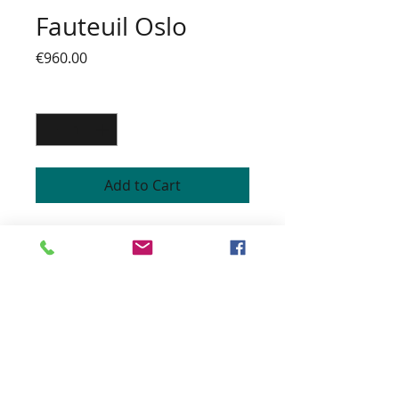
Fauteuil Oslo
Price
€960.00
Quantity
*
Add to Cart
CHAUFFEUSE LOUNGE
Assise et dossier entièrement
garni
Dossier coque bois cintré
Piétement fuselé hêtre massif
teinte noire
Coloris du bois teinté vernis et
tissus personnalisables