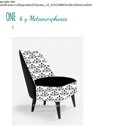
google-site-
verification=zN2gc4abrZ2Dyvww_vX_EXOJW6CKCBcJGbrb1nq5tiY
ONE
b
y Metamorphoses