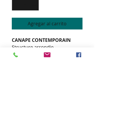
Agregar al carrito
CANAPE CONTEMPORAIN
Structure arrondie.
Mousse polyuréthane haute
densité
Base en bois de noyer fini mat
Tissu personnalisable
Hauteur 84 cm
Longeur 293 cm
Profondeur 157 cm
Hauteur sol/assise 40 cm
3890 € ttc + 17 mètres de tissu
en 140 de large