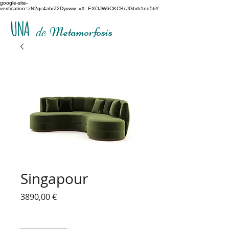
google-site-
verification=zN2gc4abrZ2Dyvww_vX_EXOJW6CKCBcJGbrb1nq5tiY
UNA
de
Metamorfosis
Singapour
Precio
3890,00 €
Cantidad
*