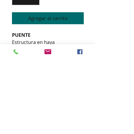
Agregar al carrito
PUENTE
Estructura en haya
Espalda redondeada, parte
superior recta or curva
espuma de alta densidad
Elección de colores de madera.
Tejido personalizable
Disponible en silla y taburete
alto
Altura 84cm
Ancho 57cm
Profundidad 65cm
Altura suelo/asiento 48 cm
529€ IVA incluido + 1,50 metros