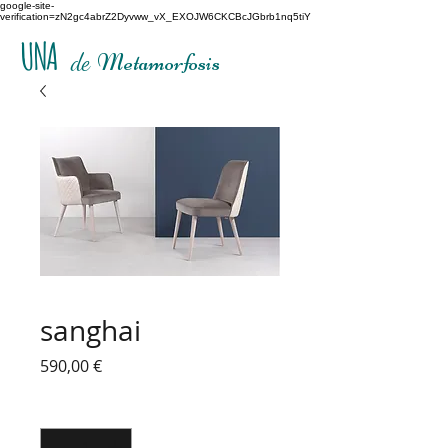
google-site-
verification=zN2gc4abrZ2Dyvww_vX_EXOJW6CKCBcJGbrb1nq5tiY
UNA
de
Metamorfosis
sanghai
Precio
590,00 €
Cantidad
*