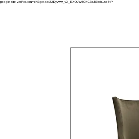
google-site-verification=zN2gc4abrZ2Dyvww_vX_EXOJW6CKCBcJGbrb1nq5tiY