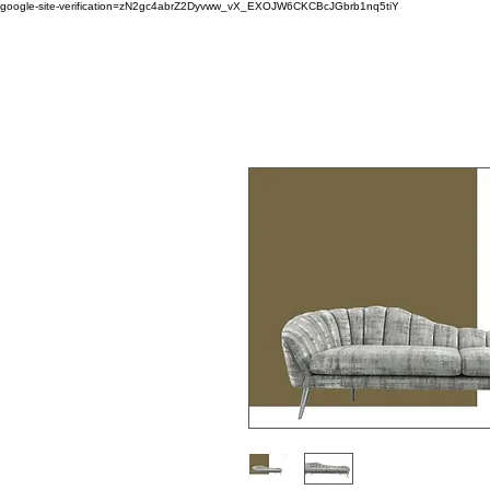
google-site-verification=zN2gc4abrZ2Dyvww_vX_EXOJW6CKCBcJGbrb1nq5tiY