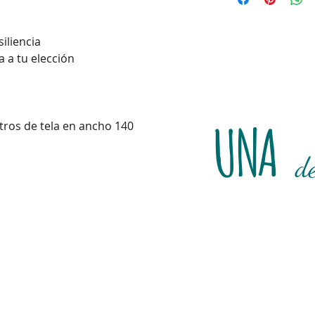
iliencia
a a tu elección
UNA
etros de tela en ancho 140
d