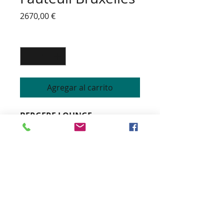
Precio
2670,00 €
Cantidad
*
Agregar al carrito
BERGERE LOUNGE
Structure hêtre massif
Assise garnissage ressorts
biconiques
Dossier mousse polyether
Option roulettes avant
Coloris du bois teinté vernis et
tissus personnalisables
Hauteur 81 cm
Largeur 81 cm