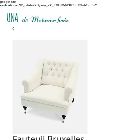
google-site-
verification=zN2gc4abrZ2Dyvww_vX_EXOJW6CKCBcJGbrb1nq5tiY
UNA
de
Metamorfosis
Fauteuil Bruxelles