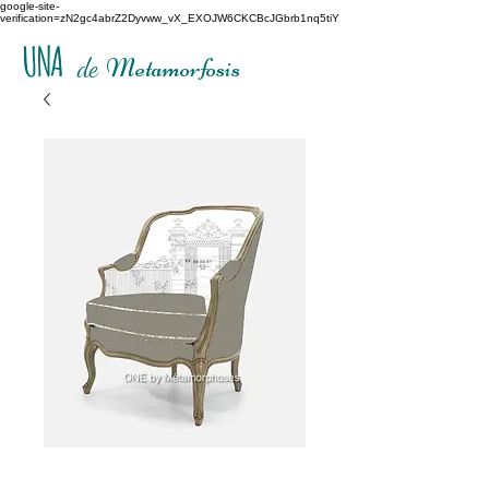
google-site-
verification=zN2gc4abrZ2Dyvww_vX_EXOJW6CKCBcJGbrb1nq5tiY
UNA
de
Metamorfosis