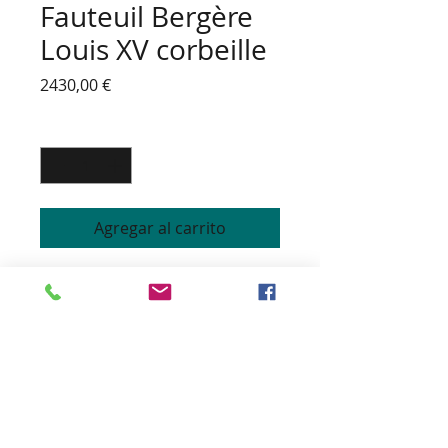
Fauteuil Bergère
Louis XV corbeille
Precio
2430,00 €
Cantidad
*
Agregar al carrito
BERGERE LOUIS XV
Structure hêtre massif
Assise coussin mousse HR ou
plume
Coussin déhoussable
Finition passepoil ou cloutée
Coloris du bois teinté vernis ou