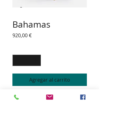
Bahamas
Precio
920,00 €
Cantidad
*
Agregar al carrito
TABOURET de BAR MODERNE
Structure hêtre massif coque
en bois moulé arrondie
Garnissage sur sangles et
mousse polyether non-feu
Finition passepoil