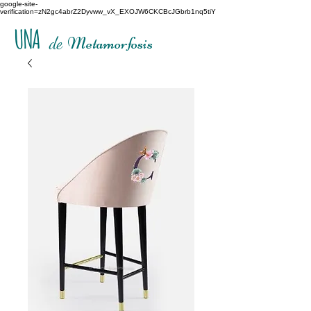
google-site-
verification=zN2gc4abrZ2Dyvww_vX_EXOJW6CKCBcJGbrb1nq5tiY
UNA
de
Metamorfosis