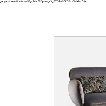
google-site-verification=zN2gc4abrZ2Dyvww_vX_EXOJW6CKCBcJGbrb1nq5tiY