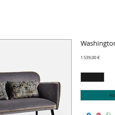
Washingto
Prix
1 539,00 €
Quantité
*
Aj