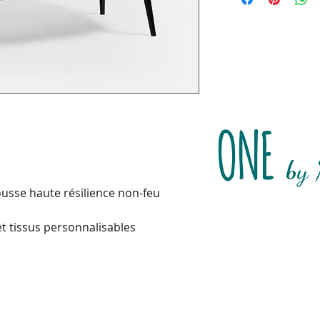
ONE
b
y
usse haute résilience non-feu
et tissus personnalisables