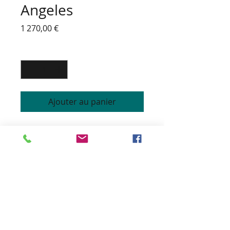
Angeles
Prix
1 270,00 €
Quantité
*
Ajouter au panier
CHAUFFEUSE ART DECO
Structure hêtre massif
Dos et assise garnis 2 sabots
chromés à l'avant
Revêtement sur rampe à
préciser
Coloris du bois teinté vernis et
tissus au choix
Hauteur 84 cm