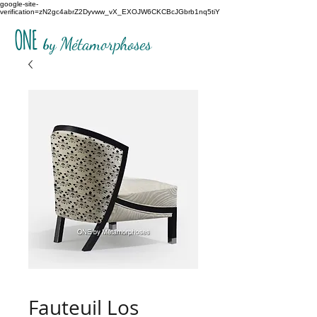
google-site-
verification=zN2gc4abrZ2Dyvww_vX_EXOJW6CKCBcJGbrb1nq5tiY
ONE
b
y Métamorphoses
Fauteuil Los