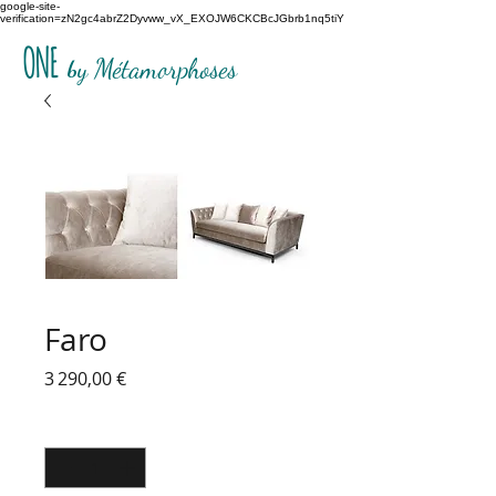
google-site-
verification=zN2gc4abrZ2Dyvww_vX_EXOJW6CKCBcJGbrb1nq5tiY
ONE
b
y Métamorphoses
Faro
Prix
3 290,00 €
Quantité
*