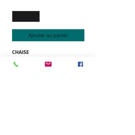
Quantité
*
Ajouter au panier
CHAISE
Structure Hêtre ébénisterie
Garnissage sur sangles et
mousse haute résilience non-
feu
Coloris du bois teinté vernis et
tissus personnalisables
4 sabots chromés ou dorés
Quantité minimale 12 pièces
Hauteur 77 cm
Largeur 52 cm
Profondeur 56 cm