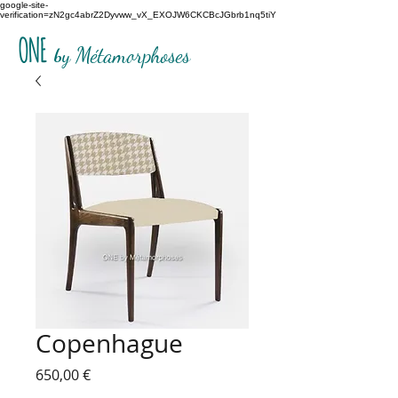
google-site-
verification=zN2gc4abrZ2Dyvww_vX_EXOJW6CKCBcJGbrb1nq5tiY
ONE
b
y Métamorphoses
Copenhague
Prix
650,00 €