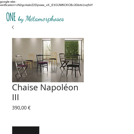
google-site-
verification=zN2gc4abrZ2Dyvww_vX_EXOJW6CKCBcJGbrb1nq5tiY
ONE
b
y Métamorphoses
Chaise Napoléon
III
Prix
390,00 €
Quantité
*