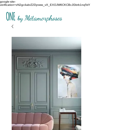
google-site-
verification=zN2gc4abrZ2Dyvww_vX_EXOJW6CKCBcJGbrb1nq5tiY
ONE
b
y Métamorphoses