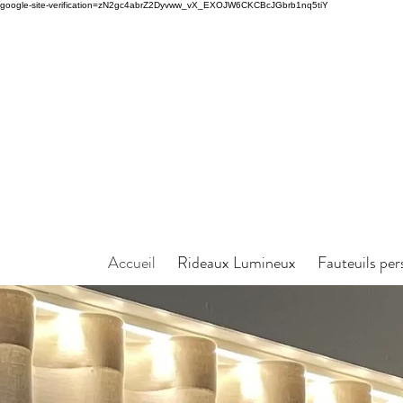
google-site-verification=zN2gc4abrZ2Dyvww_vX_EXOJW6CKCBcJGbrb1nq5tiY
Accueil
Rideaux Lumineux
Fauteuils per